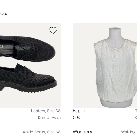
ucts
V
Esprit
Loafers, Size 38
E
5 €
Kunto:
Hyvä
K
R
N
E
D
V
Wonders
Ankle Boots, Size 38
Walking 
G
O