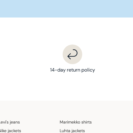
14-day return policy
Levi's jeans
Marimekko shirts
Nike jackets
Luhta jackets