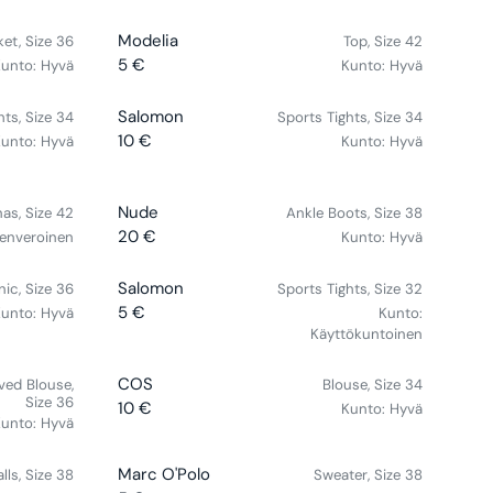
A
€
D
I
E
R
V
Modelia
O
et, Size 36
Top, Size 42
C
G
P
E
R
5 €
unto:
Hyvä
E
Kunto:
Hyvä
U
R
R
N
:
2
L
I
E
D
0
A
V
Salomon
hts, Size 34
Sports Tights, Size 34
C
G
O
€
R
E
10 €
unto:
Hyvä
E
Kunto:
Hyvä
U
R
R
P
N
2
L
E
:
R
D
0
A
G
I
O
V
€
Nude
R
nas, Size 42
Ankle Boots, Size 38
U
C
R
E
P
20 €
enveroinen
Kunto:
Hyvä
L
R
E
:
N
R
A
E
5
D
I
V
Salomon
R
nic, Size 36
Sports Tights, Size 32
G
€
O
C
E
P
5 €
unto:
Hyvä
Kunto:
U
R
R
E
N
R
Käyttökuntoinen
L
E
:
5
D
I
A
G
€
O
C
V
COS
R
ved Blouse,
Blouse, Size 34
U
R
Size 36
E
E
P
10 €
Kunto:
Hyvä
L
R
unto:
Hyvä
:
1
N
R
A
E
0
D
I
R
G
V
€
Marc O'Polo
O
lls, Size 38
Sweater, Size 38
C
P
U