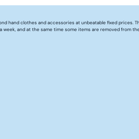
R
€
I
C
nd hand clothes and accessories at unbeatable fixed prices. Th
E
5
a week, and at the same time some items are removed from the 
€