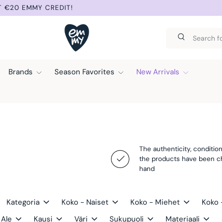
D SUNDAY.
Search
Search
Brands
Season Favorites
New Arrivals
The authenticity, condition
the products have been 
hand
Kategoria
Koko - Naiset
Koko - Miehet
Koko 
Ale
Kausi
Väri
Sukupuoli
Materiaali