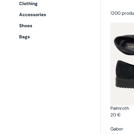
Clothing
1200 prod
Accessories
Shoes
Bags
V
Palmroth
E
20 €
R
N
E
D
V
Gabor
G
O