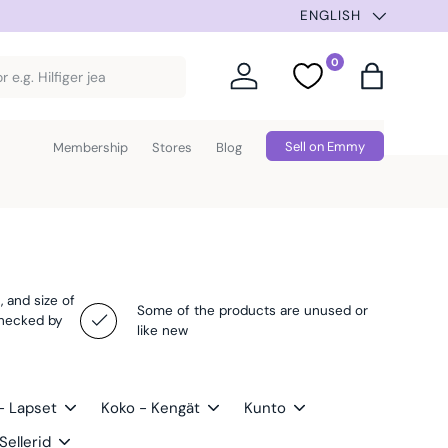
SUMMER SELECTION –
ENGLISH
0
Log in
Favorites
Bag
Sell on Emmy
Membership
Stores
Blog
, and size of
Some of the products are unused or
checked by
like new
- Lapset
Koko - Kengät
Kunto
Sellerid