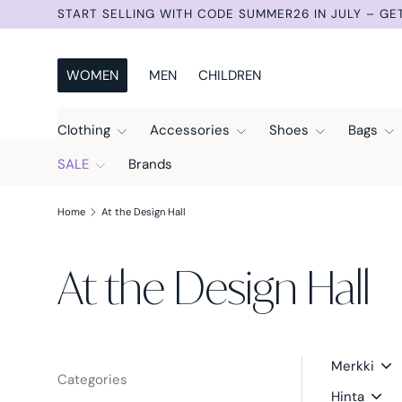
NEW ITEMS 3 TIMES A WEEK: TUESDAY, THURSDAY AN
Skip to content
WOMEN
MEN
CHILDREN
Clothing
Accessories
Shoes
Bags
SALE
Brands
Home
At the Design Hall
At the Design Hall
Merkki
Categories
Hinta