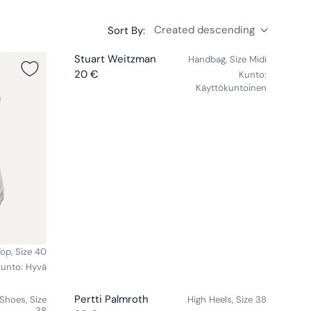
Created descending
Sort By:
V
Stuart Weitzman
Handbag, Size Midi
E
20 €
Kunto:
R
N
Käyttökuntoinen
E
D
G
O
U
R
L
:
A
R
P
R
I
C
E
Top, Size 40
2
unto:
Hyvä
0
€
V
Pertti Palmroth
Shoes, Size
High Heels, Size 38
38