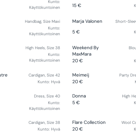
E
Kunto:
U
R
15 €
K
N
Käyttökuntoinen
R
L
:
D
E
A
O
G
V
Marja Valonen
R
Handbag, Size Maxi
Short-Slee
R
U
E
P
Kunto:
5 €
K
:
L
N
Käyttökuntoinen
R
R
A
D
I
E
R
O
C
G
V
Weekend By
High Heels, Size 38
Blo
P
R
E
U
E
MaxMara
Kunto:
R
:
5
L
N
Käyttökuntoinen
20 €
K
R
I
€
A
D
E
C
R
O
V
utre
Meimeij
Cardigan, Size 42
Party Dre
G
E
P
R
E
20 €
Kunto:
Hyvä
U
R
1
R
:
N
L
E
5
I
D
A
V
Donna
Dress, Size 40
High He
G
€
C
O
R
E
5 €
Kunto:
K
U
E
R
R
P
N
Käyttökuntoinen
L
5
E
:
R
D
A
€
G
I
O
V
Flare Collection
R
Cardigan, Size 38
Wool Co
U
C
R
E
P
20 €
Kunto:
Hyvä
K
L
R
E
:
N
R