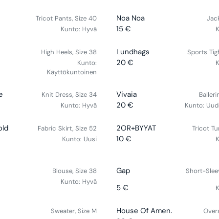
A
E
2
D
I
R
G
0
V
Noa Noa
O
Tricot Pants, Size 40
Jack
C
P
U
€
E
R
15 €
Kunto:
Hyvä
E
K
R
R
L
N
:
2
I
E
A
D
0
V
Lundhags
High Heels, Size 38
Sports Tig
C
G
R
O
€
E
20 €
Kunto:
E
K
U
P
R
R
N
Käyttökuntoinen
5
L
R
E
:
D
€
A
I
G
O
V
e
Vivaia
R
Knit Dress, Size 34
Balleri
C
U
R
E
P
20 €
Kunto:
Hyvä
E
Kunto:
Uud
L
R
:
N
R
2
A
E
D
I
0
V
old
2OR+BYYAT
R
Fabric Skirt, Size 52
Tricot Tu
G
O
C
€
E
P
10 €
Kunto:
Uusi
K
U
R
R
E
N
R
L
E
:
1
D
I
A
G
5
O
C
V
Gap
R
Blouse, Size 38
Short-Slee
U
€
R
E
E
P
Kunto:
Hyvä
L
5 €
K
:
2
N
R
R
A
0
D
I
E
R
V
€
House Of Amen.
O
Sweater, Size M
Overa
C
G
P