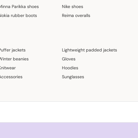
Minna Parikka shoes
Nike shoes
Nokia rubber boots
Reima overalls
Puffer jackets
Lightweight padded jackets
Winter beanies
Gloves
Knitwear
Hoodies
Accessories
Sunglasses