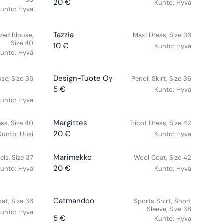
E
20 €
Kunto:
Hyvä
R
unto:
Hyvä
N
E
D
G
O
V
Tazzia
ved Blouse,
Maxi Dress, Size 36
U
R
Size 40
E
10 €
Kunto:
Hyvä
L
R
unto:
Hyvä
:
N
A
E
D
R
G
O
V
Design-Tuote Oy
use, Size 36
Pencil Skirt, Size 36
P
U
R
E
5 €
Kunto:
Hyvä
R
L
R
:
N
unto:
Hyvä
I
A
E
D
C
R
G
O
E
V
Margittes
P
ss, Size 40
Tricot Dress, Size 42
U
R
2
E
R
20 €
Kunto:
Uusi
Kunto:
Hyvä
L
R
:
0
N
I
A
E
€
D
C
R
V
Marimekko
els, Size 37
Wool Coat, Size 42
G
O
E
P
E
20 €
unto:
Hyvä
Kunto:
Hyvä
U
R
R
1
R
N
L
E
:
0
I
D
A
G
€
C
O
V
Catmandoo
R
at, Size 36
Sports Shirt, Short
U
E
R
Sleeve, Size 38
E
P
unto:
Hyvä
L
5 €
5
Kunto:
Hyvä
:
N
R
R