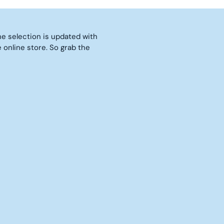
€
I
C
E
e selection is updated with
5
€
online store. So grab the